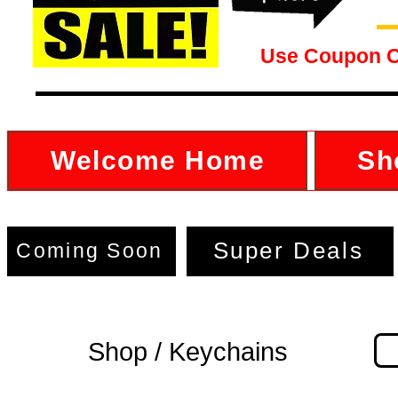
Use Coupon 
Welcome Home
Sh
Super Deals
Coming Soon
Shop / Keychains