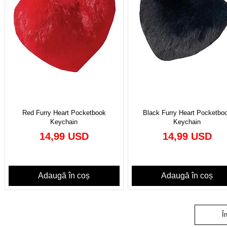
Red Furry Heart Pocketbook
Black Furry Heart Pocketbo
Keychain
Keychain
Preț
Preț
14,99 USD
14,99 USD
Adaugă în coș
Adaugă în coș
Î