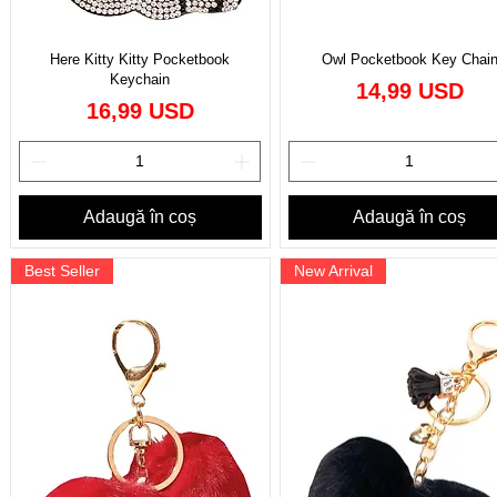
Here Kitty Kitty Pocketbook
Owl Pocketbook Key Chai
Keychain
Preț
14,99 USD
Preț
16,99 USD
Adaugă în coș
Adaugă în coș
Best Seller
New Arrival