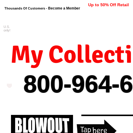
Up to 50% Off Retail
Become a Member
Thousands Of Customers -
U.S.
FREE shipping on orders $99 
only!
My Collect
800-964-
6