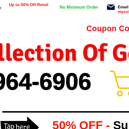
Up to 50% Off Retail
No Minimum Order
Email
r
myco
n orders $99 or more -
Coupon Co
lection Of 
964-
69
06
50% OFF -
Su