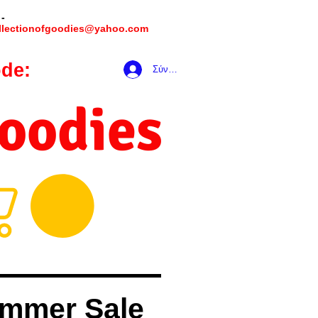
 -
llectionofgoodies@yahoo.com
de:
hookmeup
Σύνδεση
Goodies
mmer Sale