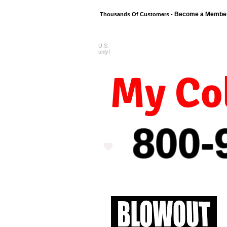
Become a Membe
Thousands Of Customers -
U.S.
FREE shipping o
only!
My Col
800-