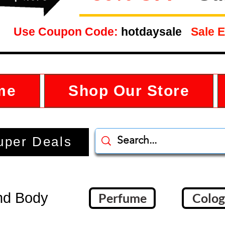
Use Coupon Code:
hotdaysale
Sale E
me
Shop Our Store
uper Deals
nd Body
Perfume
Colo