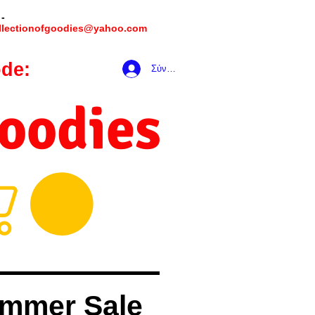
 -
llectionofgoodies@yahoo.com
de:
hookmeup
Σύνδεση
Goodies
mmer Sale