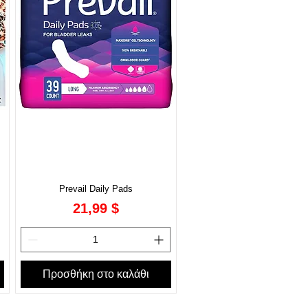
Prevail Daily Pads
Τιμή
21,99 $
Προσθήκη στο καλάθι