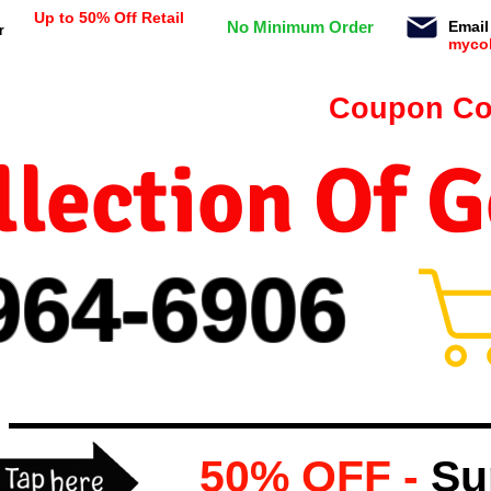
Up to 50% Off Retail
No Minimum Order
Email
r
myco
n orders $99 or more -
Coupon Co
lection Of 
964-
69
06
50% OFF -
Su