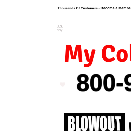
Become a Membe
Thousands Of Customers -
U.S.
FREE shipping o
only!
My Col
800-